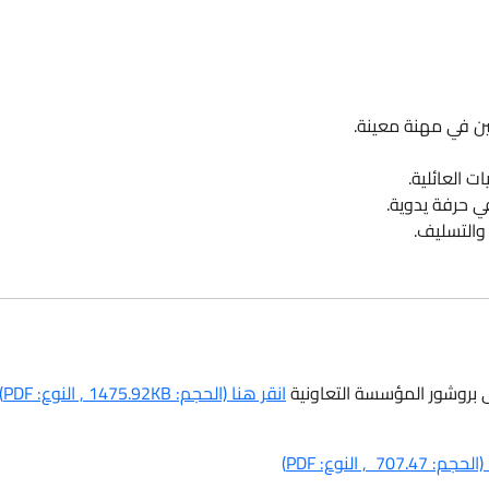
لين في مهنة معينة.
ت العائلية.
في حرفة يدوية.
 والتسليف.
ى بروشور المؤسسة التعاونية
انقر هنا (الحجم: 1475.92KB , النوع: PDF)
707.4 , النوع: PDF)