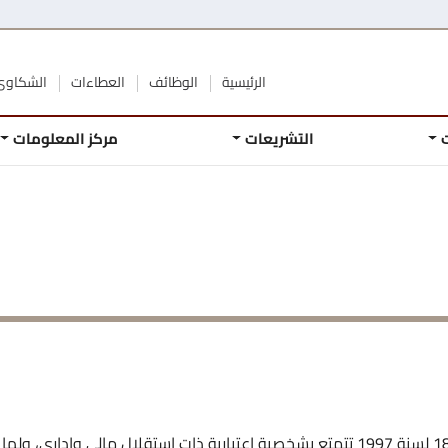
الرئيسية
الوظائف
العطاءات
الشكاوى 
التشريعات
مركز المعلومات
مؤسسة رسمية أنشئت بموجب قانون التعاون رقم 18 لسنة 1997 تتمتع بشخصية اعتبارية ذات استقلال مالي وإداري، 