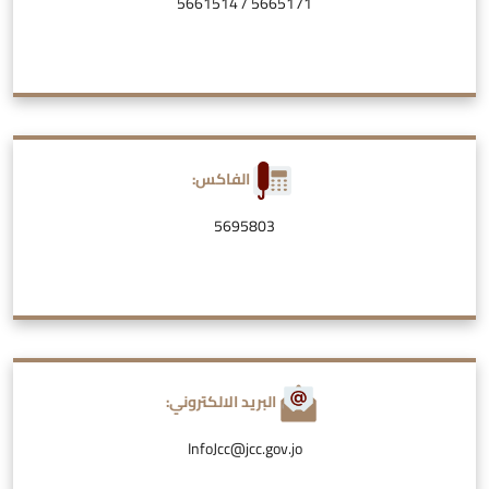
5661514
/
5665171
الفاكس:
5695803
البريد الالكتروني:
InfoJcc@jcc.gov.jo